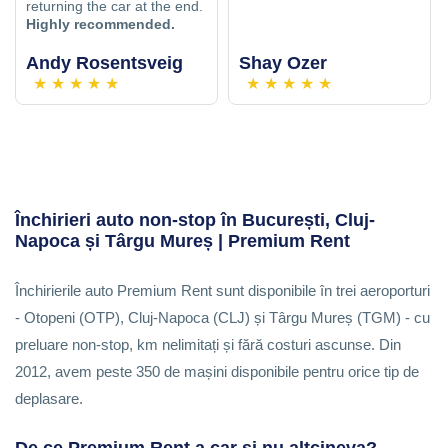
returning the car at the end.
Highly recommended.
Andy Rosentsveig
Shay Ozer
★
★
★
★
★
★
★
★
★
★
Închirieri auto non-stop în București, Cluj-
Napoca și Târgu Mureș | Premium Rent
Închirierile auto Premium Rent sunt disponibile în trei aeroporturi
- Otopeni (OTP), Cluj-Napoca (CLJ) și Târgu Mureș (TGM) - cu
preluare non-stop, km nelimitați și fără costuri ascunse. Din
2012, avem peste 350 de mașini disponibile pentru orice tip de
deplasare.
De ce Premium Rent a car și nu altcineva?