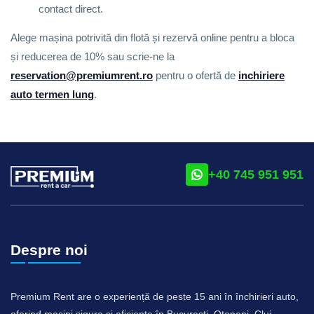
contact direct.
Alege mașina potrivită din flotă și rezervă online pentru a bloca
și reducerea de 10% sau scrie-ne la
reservation@premiumrent.ro
pentru o ofertă de
inchiriere
auto termen lung
.
+40 745 951 951
Despre noi
Premium Rent are o experiență de peste 15 ani în închirieri auto,
oferind mașini sigure și eficiente în București, Otopeni, Cluj-