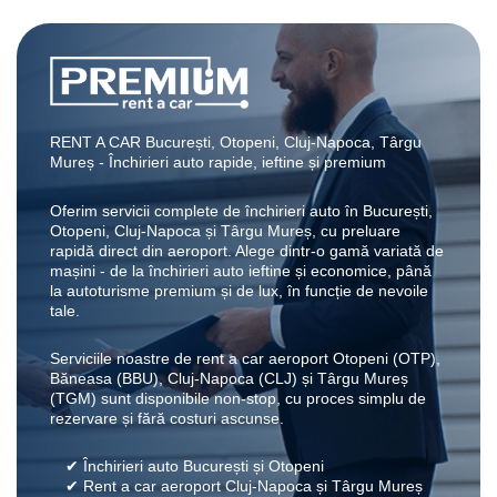
RENT A CAR București, Otopeni, Cluj-Napoca, Târgu
Mureș - Închirieri auto rapide, ieftine și premium
Oferim servicii complete de închirieri auto în București,
Otopeni, Cluj-Napoca și Târgu Mureș, cu preluare
rapidă direct din aeroport. Alege dintr-o gamă variată de
mașini - de la închirieri auto ieftine și economice, până
la autoturisme premium și de lux, în funcție de nevoile
tale.
Serviciile noastre de rent a car aeroport Otopeni (OTP),
Băneasa (BBU), Cluj-Napoca (CLJ) și Târgu Mureș
(TGM) sunt disponibile non-stop, cu proces simplu de
rezervare și fără costuri ascunse.
✔ Închirieri auto București și Otopeni
✔ Rent a car aeroport Cluj-Napoca și Târgu Mureș