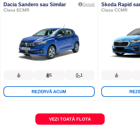
Dacia Sandero
sau Similar
Skoda Rapid
sa
Detalii
Clasa ECMR
Clasa CCMR
5
1
REZERVĂ ACUM
REZ
VEZI TOATĂ FLOTA